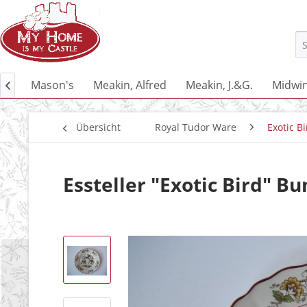
nce
Mason's
Meakin, Alfred
Meakin, J.&G.
Midwin

Übersicht
Royal Tudor Ware
Exotic B
Essteller "Exotic Bird" Bu