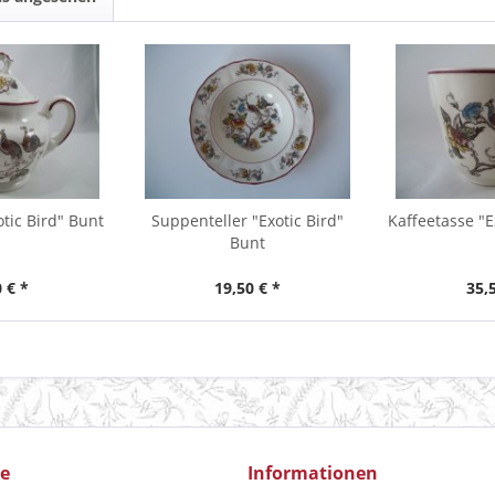
tic Bird" Bunt
Suppenteller "Exotic Bird"
Kaffeetasse "E
Bunt
 € *
19,50 € *
35,
ce
Informationen