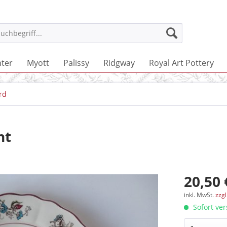
ter
Myott
Palissy
Ridgway
Royal Art Pottery
ird
nt
20,50 
inkl. MwSt.
zzg
Sofort ver