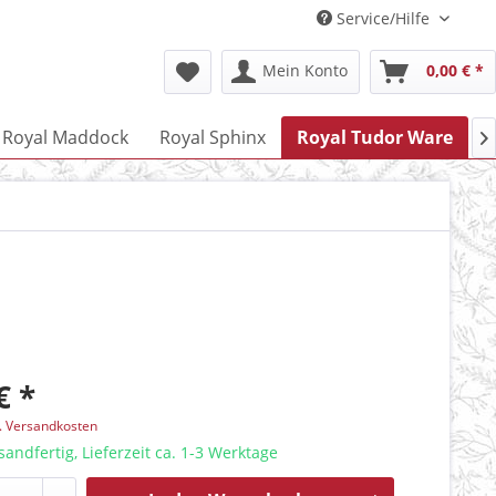
Service/Hilfe
Mein Konto
0,00 € *
Royal Maddock
Royal Sphinx
Royal Tudor Ware
R

€ *
l. Versandkosten
sandfertig, Lieferzeit ca. 1-3 Werktage