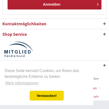
Anmelden
Kontaktmöglichkeiten
Shop Service
Informationen
Diese Seite benutzt Cookies, um Ihnen das
bestmögliche Erlebnis zu bieten.
* Alle Preise zzgl.
Versandkosten
, wenn nicht anders beschrieben
Mehr Informationen
Kontakt
Privatsphäre und Datenschutz
Versandkosten
Verstanden!
Vertrag Widerrufen
Widerrufsrecht
AGB
Impressum