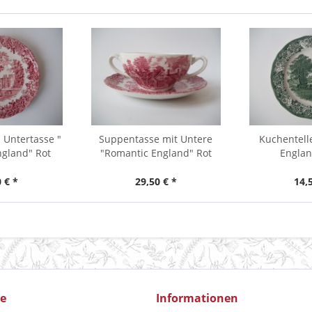
 Untertasse "
Suppentasse mit Untere
Kuchentell
ngland" Rot
"Romantic England" Rot
Englan
 € *
29,50 € *
14,
ce
Informationen