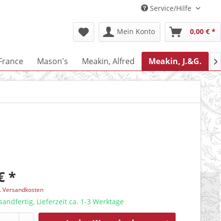
Service/Hilfe
Mein Konto
0,00 € *
 France
Mason's
Meakin, Alfred
Meakin, J.&G.
M

€ *
l. Versandkosten
sandfertig, Lieferzeit ca. 1-3 Werktage