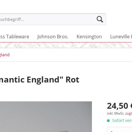
ss Tableware
Johnson Bros.
Kensington
Luneville
gland
antic England" Rot
24,50 
inkl. MwSt.
zzg
Sofort ver