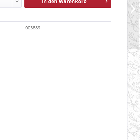
In den
Warenkorb
003889