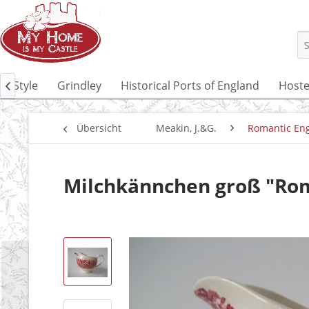
sh Style
Grindley
Historical Ports of England
Hoste

Übersicht
Meakin, J.&G.
Romantic En
Milchkännchen groß "Rom