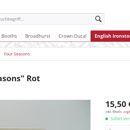
Booths
Broadhurst
Crown Ducal
English Ironst
Four Seasons
asons" Rot
15,50 
inkl. MwSt.
zzg
Sofort ver