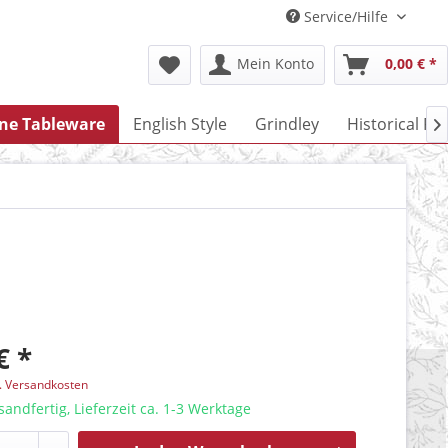
Service/Hilfe
Mein Konto
0,00 € *
one Tableware
English Style
Grindley
Historical Po

€ *
l. Versandkosten
sandfertig, Lieferzeit ca. 1-3 Werktage