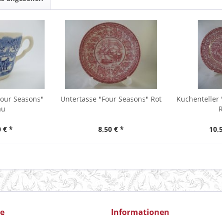
Four Seasons"
Untertasse "Four Seasons" Rot
Kuchenteller
au
R
 € *
8,50 € *
10,
ce
Informationen