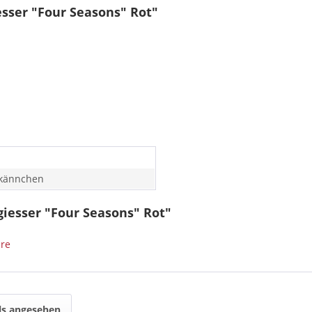
sser "Four Seasons" Rot"
kännchen
iesser "Four Seasons" Rot"
are
ls angesehen