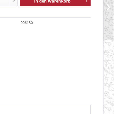
In den
Warenkorb
006130