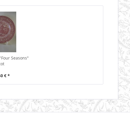
 "Four Seasons"
ot
50 € *